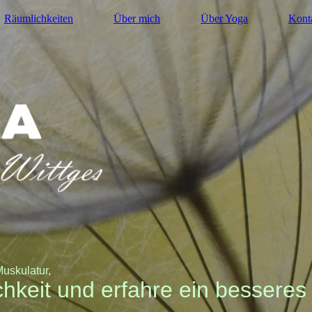
Räumlichkeiten
Über mich
Über Yoga
Kont
Muskulatur,
hkeit und erfahre ein besseres