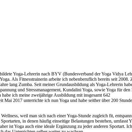
gebildete Yoga-Lehrerin nach BYV (Bundesverband der Yoga Vidya Leh
n Yoga. Als Fitnesstrainerin arbeite ich nebenberuflich bereits seit 2008.
 Jahre lang Zumba. Seit meiner Grundausbildung als Yoga-Lehrerin habe
tspannung und Stressmanagement, Kundalini Yoga, sowie Yoga für den
a habe ich meine zweijährige Ausbildung mit insgesamt 642
eit Mai 2017 unterrichte ich nun Yoga und habe seither über 200 Stund
 Wellness, weil man sich nach einer Yoga-Stunde zugleich fit, entspann
 Sportarten, in denen häufig einseitige Belastungen bestehen, umfasst 
er ist Yoga auch eine ideale Ergänzung zu jeder anderen Sportart. Ich
 das Unterrichten selber weiter zu wachsen.