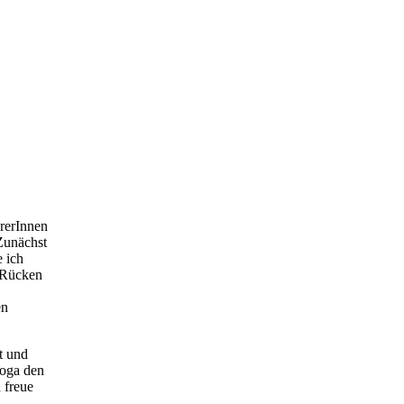
rerInnen
 Zunächst
 ich
 Rücken
en
t und
Yoga den
 freue