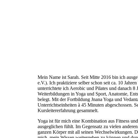
Mein Name ist Sarah. Seit Mitte 2016 bin ich aus
e.V.). Ich praktiziere selber schon seit ca. 10 Jahre
unterrichtete ich Aerobic und Pilates und danach 8
Weiterbildungen in Yoga und Sport, Anatomie, En
belegt. Mit der Fortbildung Jnana Yoga und Vedant
Unterrichtseinheiten à 45 Minuten abgeschossen. S
Kursleitererfahrung gesammelt.
Yoga ist für mich eine Kombination aus Fitness und
ausgeglichen fühlt. Im Gegensatz zu vielen anderen
ganzen Körper mit all seinen Wechselwirkungen. Dah
mich, mein Wissen weitergeben zu können und durch